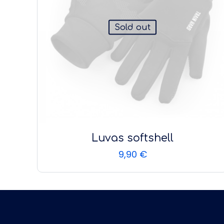
Sold out
Luvas softshell
9,90
€