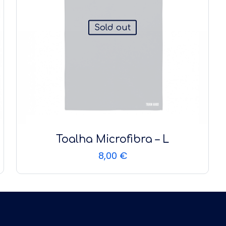
Sold out
Toalha Microfibra – L
8,00
€