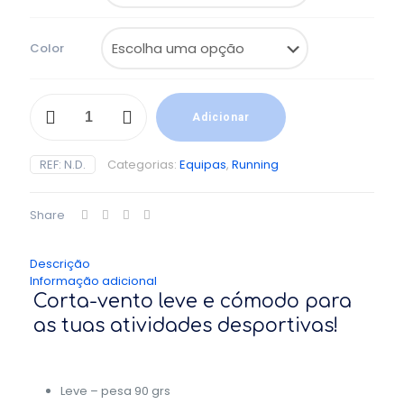
Color
Quantidade
de
Adicionar
Corta-
vento
REF:
N.D.
Categorias:
Equipas
,
Running
TH
Share
Descrição
Informação adicional
Corta-vento leve e cómodo para
as tuas atividades desportivas!
Leve – pesa 90 grs