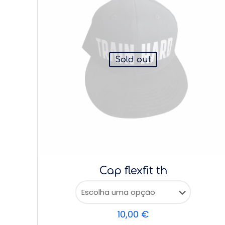
Sold out
Cap flexfit th
10,00
€