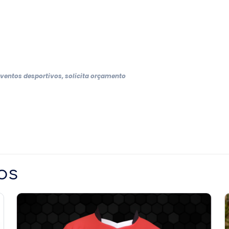
eventos desportivos, solicita orçamento
os