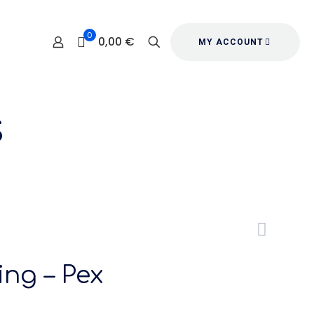
0
0,00 €
MY ACCOUNT
s
ng – Pex