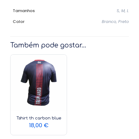
Tamanhos
S, M, L
Color
Branco, Preto
Também pode gostar…
Tshirt th carbon blue
18,00
€