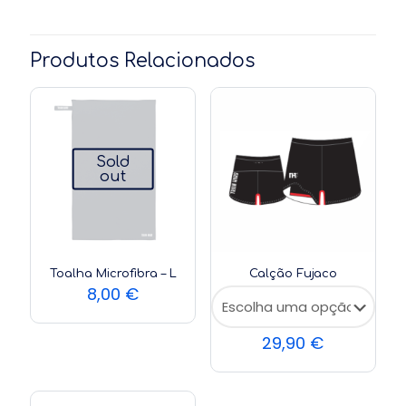
Produtos Relacionados
Sold
out
Toalha Microfibra – L
Calção Fujaco
8,00
€
29,90
€