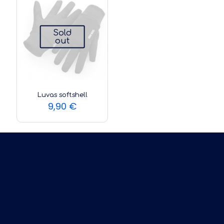
Sold
out
Luvas softshell
9,90
€