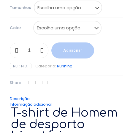
Tamanhos
Color
Quantidade
de
Adicionar
T-
shirt
REF:
N.D.
Categoria:
Running
de
Homem
de
Share
desporto
bimatéria
Descrição
Informação adicional
T-shirt de Homem
de desporto