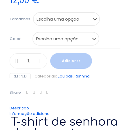
12,00
€
Tamanhos
Color
Quantidade
de
Adicionar
T-
shirt
REF:
N.D.
Categorias:
Equipas
,
Running
de
senhora
de
Share
desporto
bimatéria
Descrição
Informação adicional
T-shirt de senhora