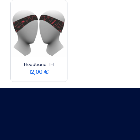
era:
é:
17,00 €.
15,00 €
Headband TH
12,00
€