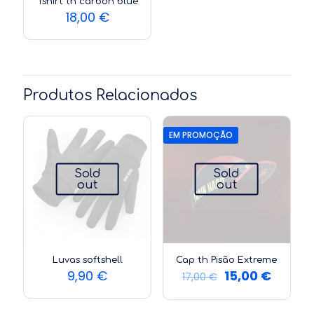
Tshirt th carbon blue
18,00
€
Produtos Relacionados
EM PROMOÇÃO
Sold
Sold
out
out
Luvas softshell
Cap th Pisão Extreme
O
O
9,90
€
15,00
€
17,00
€
preço
preço
original
atual